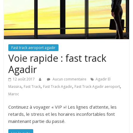
Fast track aeroport agadir
Voie rapide : fast track
Agadir
12 août 2017
Aucun commentaire
Agadir El
,
,
,
,
Massira
Fast Track
Fast Track Agadir
Fast Track Agadir aeroport
Maroc
Continuez à voyager « VIP »! Les lignes d’attente, les
retards, le stress et les horaires inconfortables font
maintenant partie du passé.