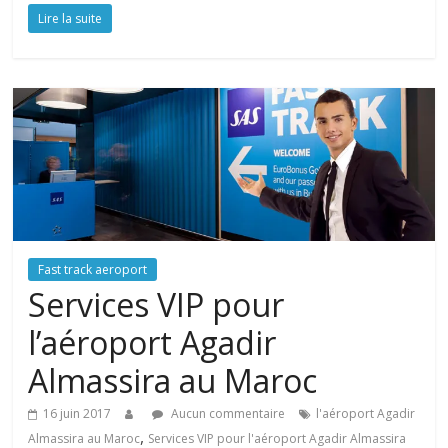
Lire la suite
Fast track aeroport
Services VIP pour
l’aéroport Agadir
Almassira au Maroc
16 juin 2017
Aucun commentaire
l'aéroport Agadir
,
Almassira au Maroc
Services VIP pour l'aéroport Agadir Almassira