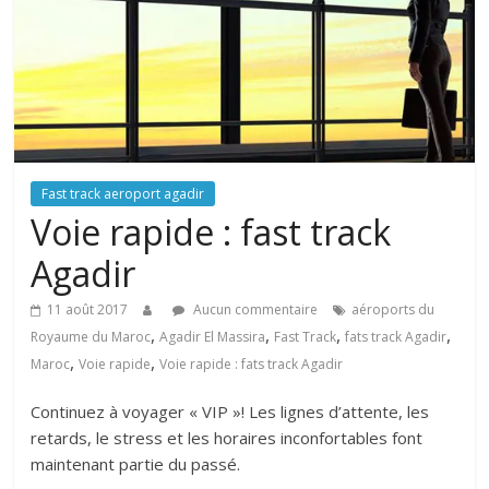
Fast track aeroport agadir
Voie rapide : fast track
Agadir
11 août 2017
Aucun commentaire
aéroports du
,
,
,
,
Royaume du Maroc
Agadir El Massira
Fast Track
fats track Agadir
,
,
Maroc
Voie rapide
Voie rapide : fats track Agadir
Continuez à voyager « VIP »! Les lignes d’attente, les
retards, le stress et les horaires inconfortables font
maintenant partie du passé.