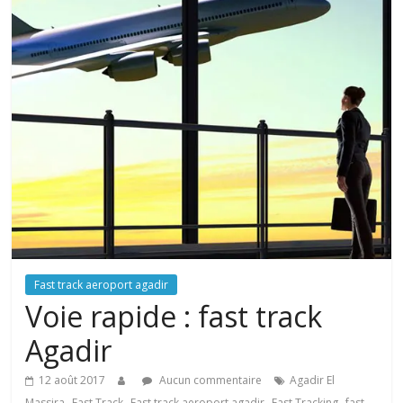
Fast track aeroport agadir
Voie rapide : fast track
Agadir
12 août 2017
Aucun commentaire
Agadir El
,
,
,
,
Massira
Fast Track
Fast track aeroport agadir
Fast Tracking
fast