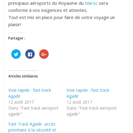
principaux aéroports du Royaume du
Maroc
sera
conforme à vos exigences et attentes.
Tout est mis en place pour faire de votre voyage un
plaisir!
Partager :
C
C
C
l
l
l
i
i
i
q
q
q
u
u
u
e
e
e
z
z
z
Articles similaires
p
p
p
o
o
o
u
u
u
r
r
r
Voie rapide : fast track
Voie rapide : fast track
p
p
p
Agadir
a
a
a
Agadir
r
r
r
12 août 2017
12 août 2017
t
t
t
a
a
a
Dans "Fast track aeroport
Dans "Fast track aeroport
g
g
g
agadir"
e
e
e
agadir"
r
r
r
s
s
s
Fast Track Agadir -accès
u
u
u
r
r
r
prioritaire à la sécurité et
T
F
G