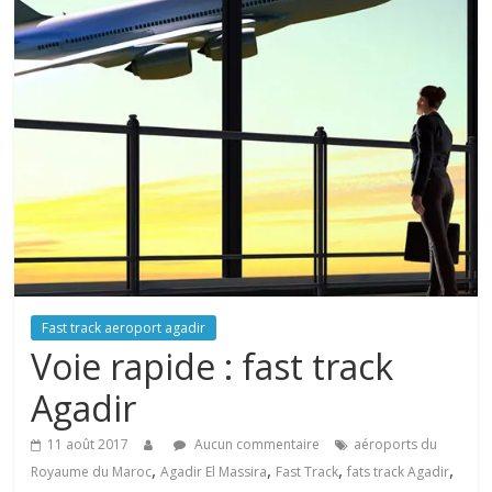
Fast track aeroport agadir
Voie rapide : fast track
Agadir
11 août 2017
Aucun commentaire
aéroports du
,
,
,
,
Royaume du Maroc
Agadir El Massira
Fast Track
fats track Agadir